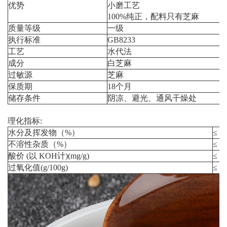
优势
小磨工艺
100%纯正，配料只有芝麻
质量等级
一级
执行标准
GB8233
工艺
水代法
成分
白芝麻
过敏源
芝麻
保质期
18个月
储存条件
阴凉、避光、通风干
理化指标:
水分及挥发物（%）
≤ 0.
不溶性杂质（%）
≤ 0.
酸价 (以 KOH计)(mg/g)
≤ 2.
过氧化值(g/100g)
≤ 0.